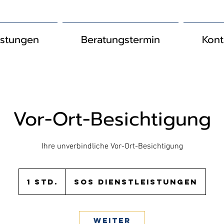
istungen
Beratungstermin
Kont
Vor-Ort-Besichtigung
Ihre unverbindliche Vor-Ort-Besichtigung
1 Std.
1
SOS Dienstleistungen
S
t
d
Weiter